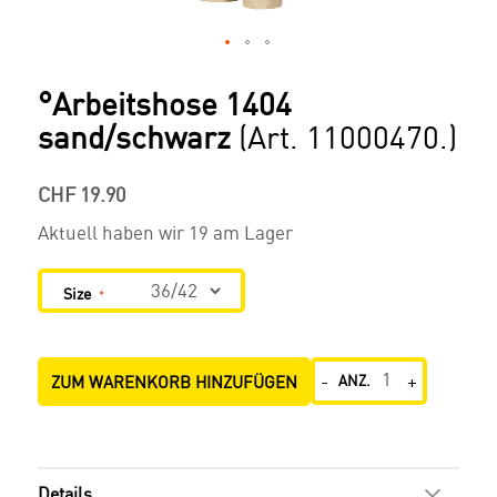
SKIP
TO
°Arbeitshose 1404
THE
sand/schwarz
(Art. 11000470.)
BEGINNING
OF
THE
CHF 19.90
IMAGES
Aktuell haben wir
19
am Lager
GALLERY
Size
-
+
ZUM WARENKORB HINZUFÜGEN
ANZ.
Details