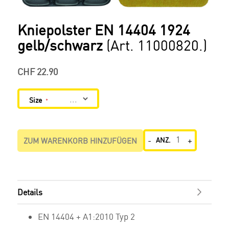
SKIP
TO
Kniepolster EN 14404 1924
THE
gelb/schwarz
(Art. 11000820.)
BEGINNING
OF
THE
CHF 22.90
IMAGES
GALLERY
Size
-
+
ZUM WARENKORB HINZUFÜGEN
ANZ.
Details
EN 14404 + A1:2010 Typ 2