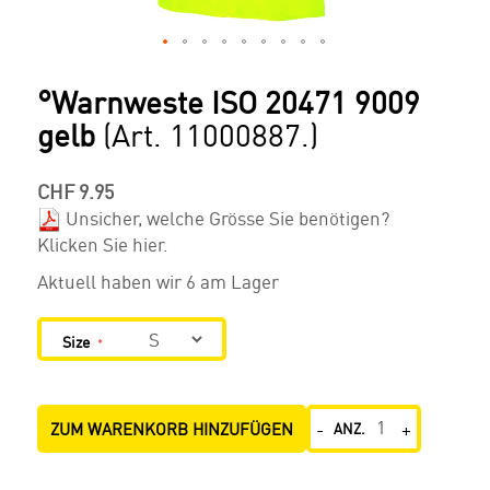
SKIP
TO
°Warnweste ISO 20471 9009
THE
gelb
(Art. 11000887.)
BEGINNING
OF
THE
CHF 9.95
IMAGES
Unsicher, welche Grösse Sie benötigen?
GALLERY
Klicken Sie hier.
Aktuell haben wir
6
am Lager
Size
-
+
ZUM WARENKORB HINZUFÜGEN
ANZ.